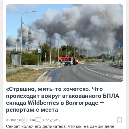
Анастасии Багиян — в видео
1
Обсудить
6
Обсудить
1
Обсудить
«Страшно, жить-то хочется». Что
4
Обсудить
2
Обсудить
происходит вокруг атакованного БПЛА
склада Wildberries в Волгограде —
репортаж с места
31 июля
904
Обсудить
Секрет колючего деликатеса: что мы на самом деле