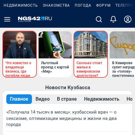
НЕДВИЖИМОСТЬ
ЗНАКОМСТВА
ПОГОДА
ФОРУМ
ТЕЛЕПРО
Что известно о
Льготный
Сколько стоит
В Кемерове
владельце
проезд с картой
жилье в
сулят наград
бизнеса, где
«Мир»
кемеровском
за «голову»
погибли люди
долгострое?
преступника
Новости Кузбасса
Главное
Видео
В стране
Недвижимость
Нов
«Получала 14 тысяч в месяц»: кузбасский врач — о
сексизме, оптимизации медицины и жизни на два
города