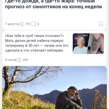
Где-то дожди, а где-то жара: точный
прогноз от синоптиков на конец недели
7 августа
791
6
«Как тебя в гроб такую положат?»
Мать двоих детей набила первую
татуировку в 50 лет — зачем она это
сделала и что отвечает хейтерам
8 часов
249