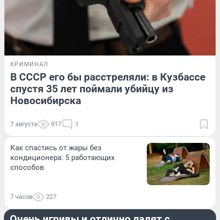
КРИМИНАЛ
В СССР его бы расстреляли: в Кузбассе
спустя 35 лет поймали убийцу из
Новосибирска
7 августа
917
1
Как спастись от жары без
кондиционера: 5 работающих
способов
7 часов
227
ЖИВОТНЫЕ
Очень игривы и отлично ладят с