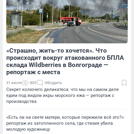
Обсудить
8
Обсудить
«Страшно, жить-то хочется». Что
1
Обсудить
1
Обсудить
происходит вокруг атакованного БПЛА
склада Wildberries в Волгограде —
репортаж с места
31 июля
803
Обсудить
Секрет колючего деликатеса: что мы на самом деле
едим под видом икры морского ежа — репортаж с
производства
«Есть ли на свете матери, которые пережили всё это?»:
репортаж из затопленного села, где стихия убила
молодую художницу