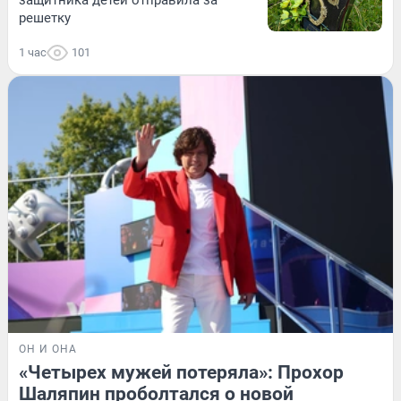
защитника детей отправила за
решетку
1 час
101
ОН И ОНА
«Четырех мужей потеряла»: Прохор
Шаляпин проболтался о новой