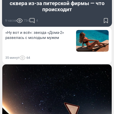
сквера из-за питерской фирмы — что
происходит
9 часов
734
4
«Ну вот и всё»: звезда «Дома-2»
развелась с молодым мужем
35 минут
64