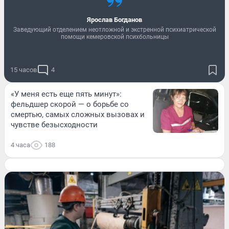
Ярослав Богданов
Заведующий отделением неотложной и экстренной психиатрической
помощи кемеровской психбольницы
15 часов
4
«У меня есть еще пять минут»:
фельдшер скорой — о борьбе со
смертью, самых сложных вызовах и
чувстве безысходности
4 часа
188