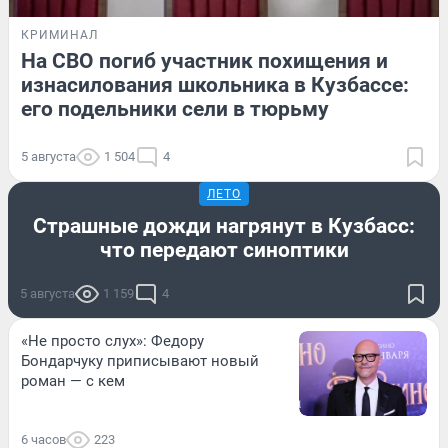
КРИМИНАЛ
На СВО погиб участник похищения и
изнасилования школьника в Кузбассе:
его подельники сели в тюрьму
5 августа
1 504
4
ЛЕТО
Страшные дожди нагрянут в Кузбасс:
что передают синоптики
5 августа
1 159
4
«Не просто слух»: Федору
Бондарчуку приписывают новый
роман — с кем
6 часов
223