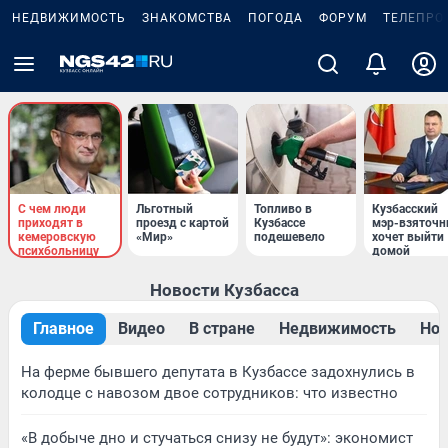
НЕДВИЖИМОСТЬ
ЗНАКОМСТВА
ПОГОДА
ФОРУМ
ТЕЛЕПРО
С чем люди
Льготный
Топливо в
Кузбасский
приходят в
проезд с картой
Кузбассе
мэр-взяточн
кемеровскую
«Мир»
подешевело
хочет выйти
психбольницу
домой
Новости Кузбасса
Главное
Видео
В стране
Недвижимость
Нов
На ферме бывшего депутата в Кузбассе задохнулись в
колодце с навозом двое сотрудников: что известно
«В добыче дно и стучаться снизу не будут»: экономист