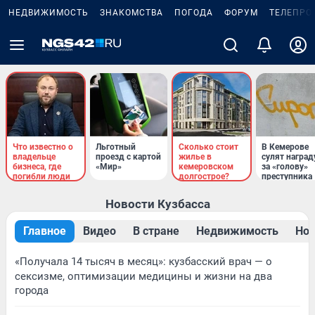
НЕДВИЖИМОСТЬ
ЗНАКОМСТВА
ПОГОДА
ФОРУМ
ТЕЛЕПРО
Что известно о
Льготный
Сколько стоит
В Кемерове
владельце
проезд с картой
жилье в
сулят наград
бизнеса, где
«Мир»
кемеровском
за «голову»
погибли люди
долгострое?
преступника
Новости Кузбасса
Главное
Видео
В стране
Недвижимость
Нов
«Получала 14 тысяч в месяц»: кузбасский врач — о
сексизме, оптимизации медицины и жизни на два
города