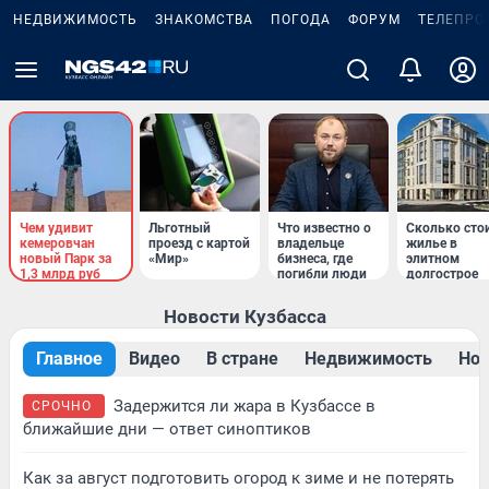
НЕДВИЖИМОСТЬ
ЗНАКОМСТВА
ПОГОДА
ФОРУМ
ТЕЛЕПРО
Чем удивит
Льготный
Что известно о
Сколько сто
кемеровчан
проезд с картой
владельце
жилье в
новый Парк за
«Мир»
бизнеса, где
элитном
1,3 млрд руб
погибли люди
долгострое
Новости Кузбасса
Главное
Видео
В стране
Недвижимость
Нов
Задержится ли жара в Кузбассе в
СРОЧНО
ближайшие дни — ответ синоптиков
Как за август подготовить огород к зиме и не потерять