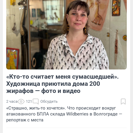
4
Обсудить
7
Обсудить
«Кто-то считает меня сумасшедшей».
1
Обсудить
4
Обсудить
Художница приютила дома 200
жирафов — фото и видео
2 часа
121
Обсудить
«Страшно, жить-то хочется». Что происходит вокруг
атакованного БПЛА склада Wildberries в Волгограде —
репортаж с места