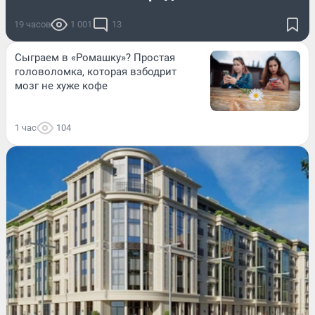
19 часов
1 001
13
Сыграем в «Ромашку»? Простая
головоломка, которая взбодрит
мозг не хуже кофе
1 час
104